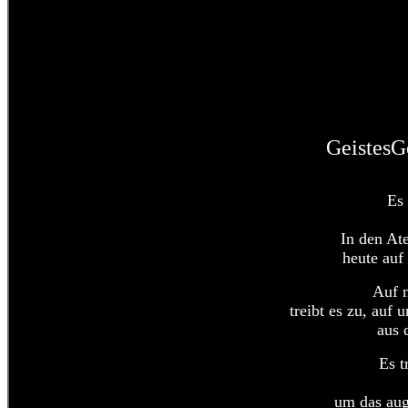
GeistesG
Es 
In den At
heute auf
Auf n
treibt es zu, auf
aus 
Es t
um das aug