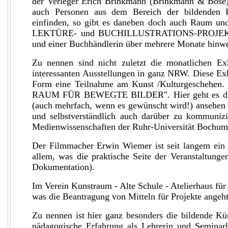
der Verleger Erich Brinkmann (Brinkmann & Bose) 
auch Personen aus dem Bereich der bildenden K
einfinden, so gibt es daneben doch auch Raum un
LEKTÜRE- und BUCHILLUSTRATIONS-PROJEKT mit 
und einer Buchhändlerin über mehrere Monate hinwe
Zu nennen sind nicht zuletzt die monatliche
interessanten Ausstellungen in ganz NRW. Diese Exk
Form eine Teilnahme am Kunst /Kulturgeschehe
RAUM FÜR BEWEGTE BILDER". Hier geht es daru
(auch mehrfach, wenn es gewünscht wird!) ansehen k
und selbstverständlich auch darüber zu kommunizi
Medienwissenschaften der Ruhr-Universität Bochum
Der Filmmacher Erwin Wiemer ist seit langem ein e
allem, was die praktische Seite der Veranstaltunge
Dokumentation).
Im Verein Kunstraum - Alte Schule - Atelierhaus fü
was die Beantragung von Mitteln für Projekte angeht 
Zu nennen ist hier ganz besonders die bildende Kün
pädagogische Erfahrung als Lehrerin und Seminarle