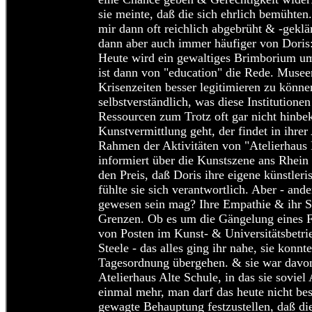
sie meinte, daß die sich ehrlich bemühten
mir dann oft reichlich abgebrüht & -geklärt
dann aber auch immer häufiger von Doris:
Heute wird ein gewaltiges Brimborium um
ist dann von "education" die Rede. Museen
Krisenzeiten besser legitimieren zu könne
selbstverständlich, was diese Institutione
Ressourcen zum Trotz oft gar nicht hinb
Kunstvermittlung geht, der findet in ihre
Rahmen der Aktivitäten von "Atelierhaus 
informiert über die Kunstszene ans Rhein
den Preis, daß Doris ihre eigene künstleri
fühlte sie sich verantwortlich. Aber - ande
gewesen sein mag? Ihre Empathie & ihr Si
Grenzen. Ob es um die Gängelung eines F
von Posten im Kunst- & Universitätsbetr
Steele - das alles ging ihr nahe, sie konn
Tagesordnung übergehen. & sie war davon 
Atelierhaus Alte Schule, in das sie soviel
einmal mehr, man darf das heute nicht bes
gewagte Behauptung festzustellen, daß die