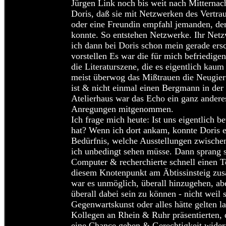
Jürgen Link noch bis weit nach Mitternac
Doris, daß sie mit Netzwerken des Vertrau
oder eine Freundin empfahl jemanden, der
konnte. So entstehen Netzwerke. Ihr Netz
ich dann bei Doris schon mein gerade ers
vorstellen Es war die für mich befriedig
die Literaturszene, die es eigentlich kaum 
meist überwog das Mißtrauen die Neugier
ist & nicht einmal einen Bergmann in der 
Atelierhaus war das Echo ein ganz anderes
Anregungen mitgenommen.
Ich frage mich heute: Ist uns eigentlich b
hat? Wenn ich dort ankam, konnte Doris e
Bedürfnis, welche Ausstellungen zwisch
ich unbedingt sehen müsse. Dann sprang si
Computer & recherchierte schnell einen T
diesem Knotenpunkt am Äbtissinsteig zusa
war es unmöglich, überall hinzugehen, abe
überall dabei sein zu können - nicht weil
Gegenwartskunst oder alles hätte gelten 
Kollegen an Rhein & Ruhr präsentierten, 
eine Chance geben & Gerechtigkeit widerf